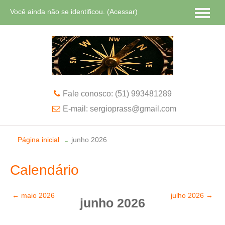
Você ainda não se identificou. (
Acessar
)
Português - Brasil ‎(pt_br)‎
Fale conosco: (51) 993481289
E-mail: sergioprass@gmail.com
Página inicial
junho 2026
→
Calendário
←
maio 2026
julho 2026
→
junho 2026