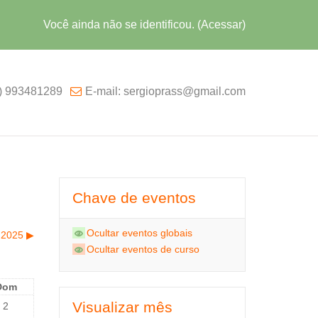
Você ainda não se identificou. (
Acessar
)
1) 993481289
E-mail: sergioprass@gmail.com
Chave de eventos
Ocultar eventos globais
 2025
▶︎
Ocultar eventos de curso
Dom
Visualizar mês
2