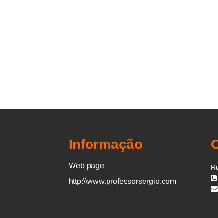
Informação
Web page
Ru
http:\\www.professorsergio.com