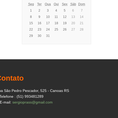
Seg
Ter
Qua
Qui
Sex
Sáb
Dom
1
2
3
4
5
6
7
8
9
10
11
12
13
14
15
16
17
18
19
20
21
22
23
24
25
26
27
28
29
30
31
Contato
a São Pedro Pescador, 525 - Canoas RS
Telefone : (51) 993481289
E-mail:
sergioprass@gmail.com