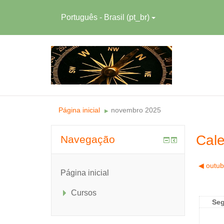
Português - Brasil ‎(pt_br)‎
Página inicial
novembro 2025
▶︎
Cale
Navegação
◀︎
outub
Página inicial
Cursos
Se