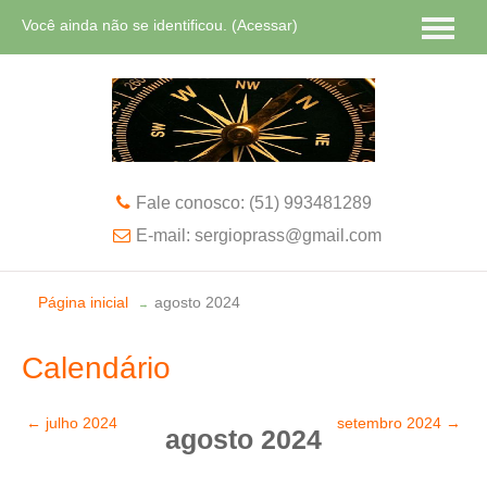
Você ainda não se identificou. (
Acessar
)
Português - Brasil ‎(pt_br)‎
Fale conosco: (51) 993481289
E-mail: sergioprass@gmail.com
Página inicial
agosto 2024
→
Calendário
←
julho 2024
setembro 2024
→
agosto 2024