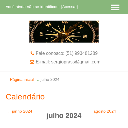
Você ainda não se identificou. (
Acessar
)
Português - Brasil ‎(pt_br)‎
Fale conosco: (51) 993481289
E-mail: sergioprass@gmail.com
Página inicial
julho 2024
→
Calendário
←
junho 2024
agosto 2024
→
julho 2024