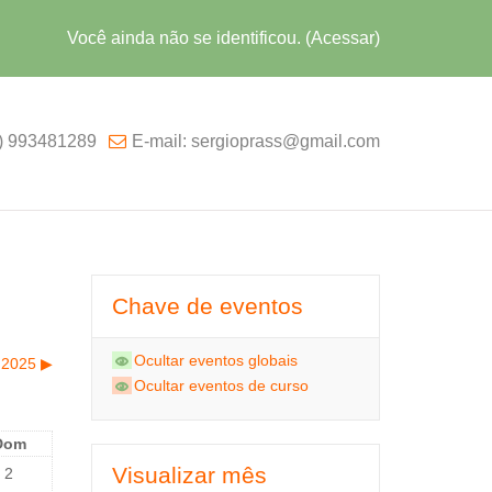
Você ainda não se identificou. (
Acessar
)
1) 993481289
E-mail: sergioprass@gmail.com
Chave de eventos
Ocultar eventos globais
 2025
▶︎
Ocultar eventos de curso
Dom
Visualizar mês
2