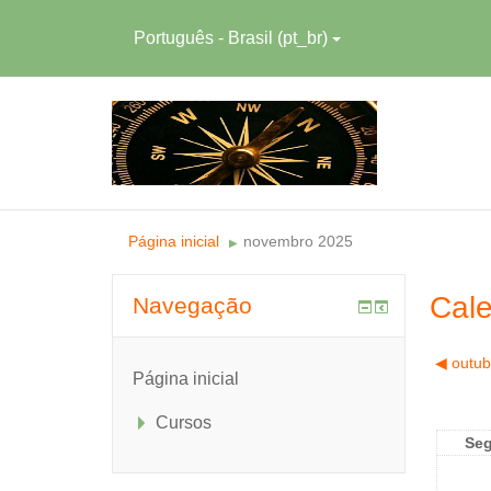
Português - Brasil ‎(pt_br)‎
Página inicial
novembro 2025
▶︎
Cale
Navegação
◀︎
outub
Página inicial
Cursos
Se