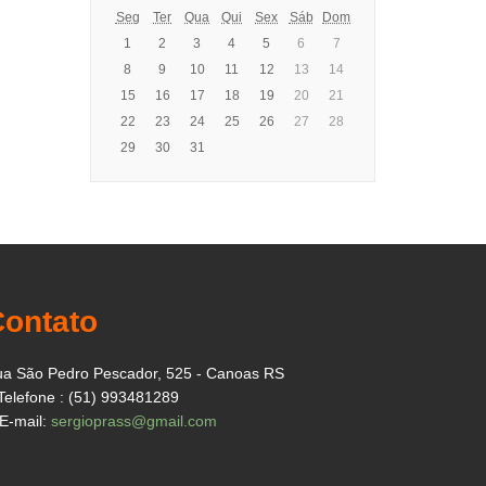
Seg
Ter
Qua
Qui
Sex
Sáb
Dom
1
2
3
4
5
6
7
8
9
10
11
12
13
14
15
16
17
18
19
20
21
22
23
24
25
26
27
28
29
30
31
Contato
a São Pedro Pescador, 525 - Canoas RS
Telefone : (51) 993481289
E-mail:
sergioprass@gmail.com