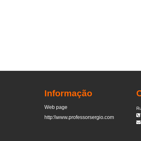
Informação
Web page
Ru
http:\\www.professorsergio.com