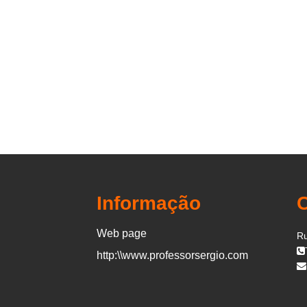
Informação
Web page
Ru
http:\\www.professorsergio.com