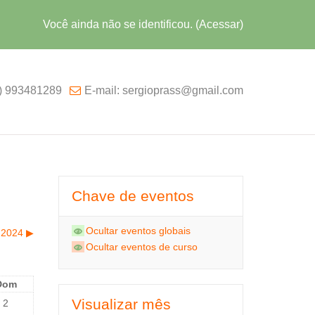
Você ainda não se identificou. (
Acessar
)
1) 993481289
E-mail: sergioprass@gmail.com
Chave de eventos
Ocultar eventos globais
 2024
▶︎
Ocultar eventos de curso
Dom
Visualizar mês
2