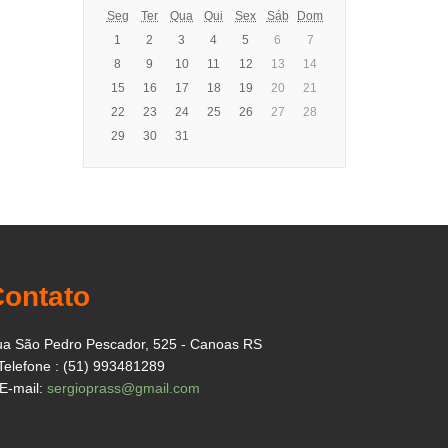
Seg
Ter
Qua
Qui
Sex
Sáb
Dom
1
2
3
4
5
6
7
8
9
10
11
12
13
14
15
16
17
18
19
20
21
22
23
24
25
26
27
28
29
30
31
Contato
a São Pedro Pescador, 525 - Canoas RS
Telefone : (51) 993481289
E-mail:
sergioprass@gmail.com