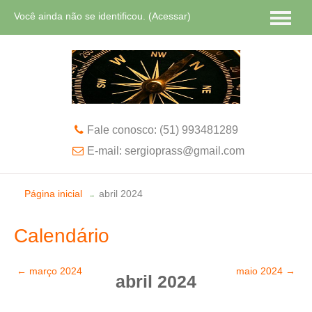
Você ainda não se identificou. (
Acessar
)
Português - Brasil ‎(pt_br)‎
Fale conosco: (51) 993481289
E-mail: sergioprass@gmail.com
Página inicial
abril 2024
→
Calendário
←
março 2024
maio 2024
→
abril 2024