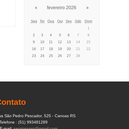
fevereiro 2026
Seg
Ter
Qua
Qui
Sex
Sáb
Dom
1
2
3
4
5
6
7
8
9
10
11
12
13
14
15
16
17
18
19
20
21
22
23
24
25
26
27
28
Contato
a São Pedro Pescador, 525 - Canoas RS
Telefone : (51) 993481289
E-mail:
sergioprass@gmail.com