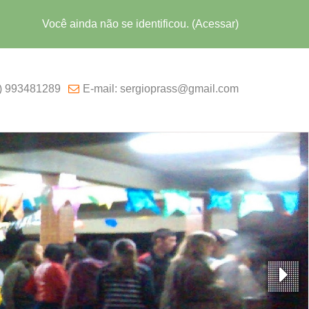
Você ainda não se identificou. (
Acessar
)
1) 993481289
E-mail: sergioprass@gmail.com