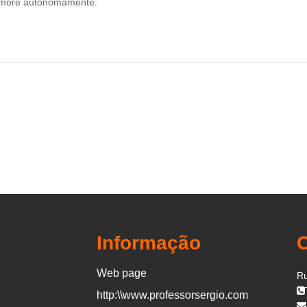
rimore autonomamente.
Informação
Web page
Ru
http:\\www.professorsergio.com