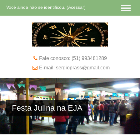
Você ainda não se identificou. (
Acessar
)
Português - Brasil ‎(pt_br)‎
Fale conosco: (51) 993481289
E-mail: sergioprass@gmail.com
Festa Julina na EJA